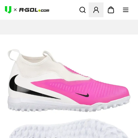
Abre un modal para iniciar 