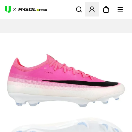
Abre un modal para iniciar 