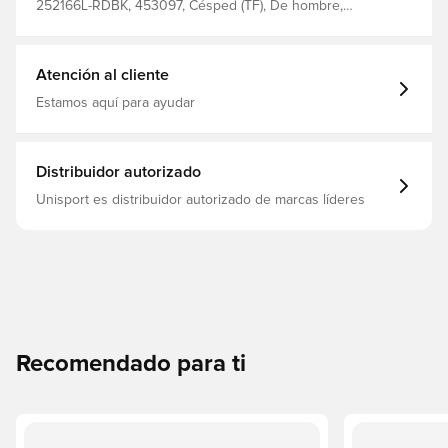
252166L-RDBK, 453097, Césped (TF), De hombre,
Mujeres, Botas de fútbol, Niños, Bueno, Skechers,
Sintético, Con calcetín, Controlar, Rojo, SKX_2, Skechers
Standout
Atención al cliente
Estamos aquí para ayudar
Distribuidor autorizado
Unisport es distribuidor autorizado de marcas líderes
Recomendado para ti