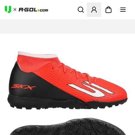
Abre un modal para iniciar 