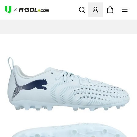
Abre un modal para iniciar 