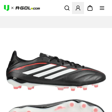
Abre un modal para iniciar 