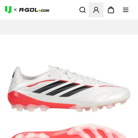
Abre un modal para iniciar 