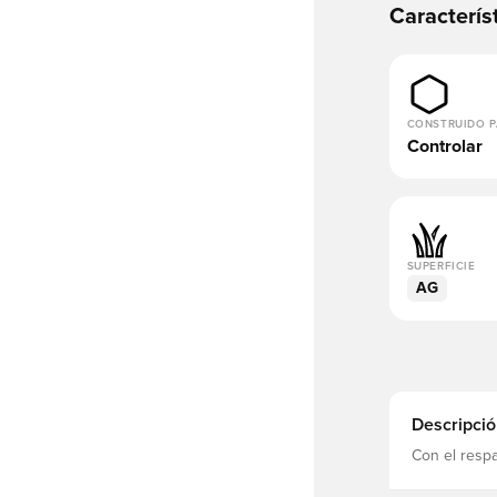
Caracterís
CONSTRUIDO 
Controlar
SUPERFICIE
AG
Descripció
Con el resp
Bellingham,
todo hasta 