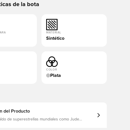
ticas de la bota
PARA
MATERIAL
Sintético
COLOR
Plata
n del Producto
aldo de superestrellas mundiales como Jude
 Pedri y Trent Alexander-Arnold Soñando con ganarlo
el momento en que suceda, porque el mundo de