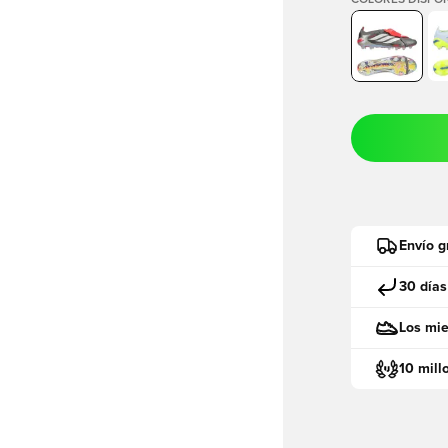
COLORES DISPON
Envío g
30 días
Los mie
10 mill