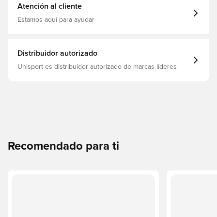
cordones adaptables Cogollos FG+AG para césped
Atención al cliente
natural y artificial. Nota: adidas afirma que el color de la
suela puede desteñirse con el uso.
Estamos aquí para ayudar
Distribuidor autorizado
Unisport es distribuidor autorizado de marcas líderes
Recomendado para ti