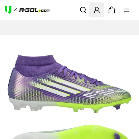
Abre un modal para iniciar 