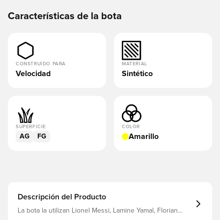
Características de la bota
CONSTRUIDO PARA
MATERIAL
Velocidad
Sintético
SUPERFICIE
COLOR
Amarillo
AG
FG
Descripción del Producto
La bota la utilizan Lionel Messi, Lamine Yamal, Florian
Wirtz y Trinity Rodman Parte superior de piel de fibra