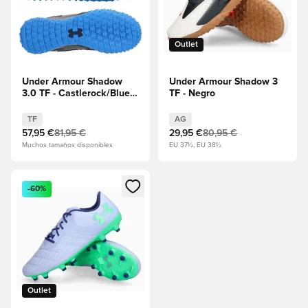
Outlet
Under Armour Shadow
Under Armour Shadow 3
3.0 TF - Castlerock/Blue
TF - Negro
Atlantis
TF
AG
57,95 €
81,95 €
29,95 €
80,95 €
Muchos tamaños disponibles
EU 37½, EU 38½
Abre un modal para iniciar sesión o registrarse como miembr
-60%
Outlet