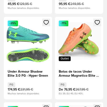
45,95 €
129,95 €
95,95 €
249,95 €
Muchos tamaños disponibles
Muchos tamaños disponibles
Abre un modal para iniciar sesión o registrarse como miembr
Abre un modal para iniciar se
-25%
-71%
Outlet
Under Armour Shadow
Botas de tacos Under
Elite 3.0 FG - Hyper Green
Armour Magnetico Elite 4
FG - Naranja
FG
FG
174,95 €
231,95 €
De
76,95 €
267,95 €
Muchos tamaños disponibles
EU 39, EU 40, EU 40½
Abre un modal para iniciar sesión o registrarse como miembr
Abre un modal para iniciar se