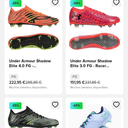
Abre un modal para iniciar sesión o registrarse como miembr
Abre un modal para iniciar se
-25%
-34%
Under Armour Shadow
Under Armour Shadow
Elite 4.0 FG -
Elite 3.0 FG - Racer
Mandarina/Amarillo
Red/Purple Pop/Negro
FG
FG
222,95 €
295,95 €
151,95 €
231,95 €
Muchos tamaños disponibles
Muchos tamaños disponibles
Abre un modal para iniciar sesión o registrarse como miembr
Abre un modal para iniciar se
-25%
-65%