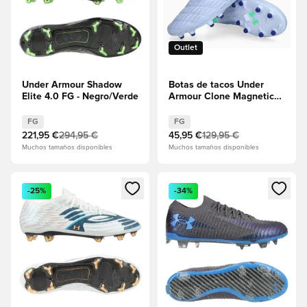
Outlet
Under Armour Shadow
Botas de tacos Under
Elite 4.0 FG - Negro/Verde
Armour Clone Magnetico
Pro 3.0 FG - Violeta
FG
FG
221,95 €
294,95 €
45,95 €
129,95 €
Muchos tamaños disponibles
Muchos tamaños disponibles
Abre un modal para iniciar sesión o registrarse como miembr
Abre un modal para iniciar se
-25%
-34%