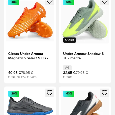
-48%
-59%
Outlet
Cleats Under Armour
Under Armour Shadow 3
Magnetico Select 5 FG -
TF - menta
Orange
AG
40,95 €
78,95 €
32,95 €
79,95 €
EU 39, EU 42½, EU 44½
EU 37½
Abre un modal para iniciar sesión o registrarse como miembr
Abre un modal para iniciar se
-29%
-63%