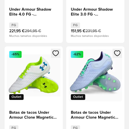
Under Armour Shadow
Under Armour Shadow
Elite 4.0 FG -
Elite 3.0 FG -
Blanco/Azul/Naranja
Castlerock/Blue Atlantis
FG
FG
221,95 €
294,95 €
151,95 €
231,95 €
Muchos tamaños disponibles
Muchos tamaños disponibles
Abre un modal para iniciar sesión o registrarse como miembr
Abre un modal para iniciar se
-65%
-62%
Outlet
Outlet
Botas de tacos Under
Botas de tacos Under
Armour Clone Magnetico
Armour Clone Magnetico
Pro 3.0 FG - Blanco
Pro Elite 3.0 FG - Violeta
FG
FG