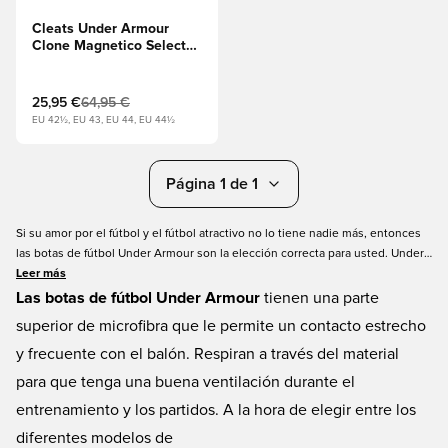
Cleats Under Armour
Clone Magnetico Select
3.0 FG - Purple
25,95 €
64,95 €
EU 42½, EU 43, EU 44, EU 44½
Página 1 de 1
Si su amor por el fútbol y el fútbol atractivo no lo tiene nadie más, entonces
las botas de fútbol Under Armour son la elección correcta para usted. Under
Armour es una marca deportiva estadounidense conocida en todo el mundo
Leer más
por su ropa interior funcional, pero también puede encontrar fútbol en Under
Las botas de fútbol Under Armour
tienen una parte
Armour. Varios de los zapatos que utilizan el sistema de espuma 4D
superior de microfibra que le permite un contacto estrecho
patentado absorben los golpes y las fricciones de manera significativa. Todo
y frecuente con el balón. Respiran a través del material
para facilitarle las cosas como jugador de fútbol.
para que tenga una buena ventilación durante el
entrenamiento y los partidos. A la hora de elegir entre los
diferentes modelos de