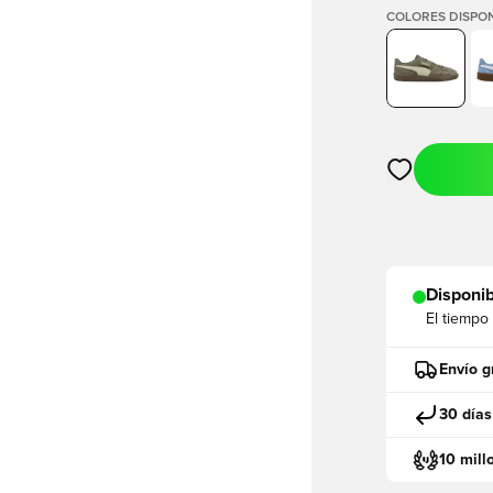
COLORES DISPON
Abre un modal
Disponib
El tiempo
Envío g
30 días
10 mill