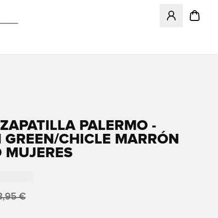
Abre un modal pa
ZAPATILLA PALERMO -
 GREEN/CHICLE MARRÓN
 MUJERES
3,95 €