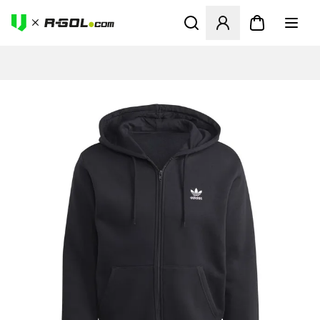
Abre un modal para iniciar 