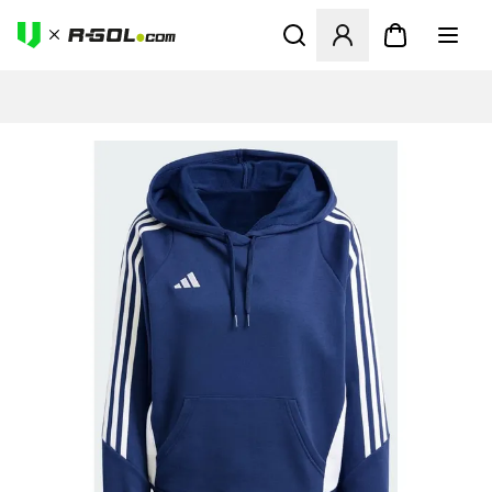
Abre un modal para iniciar 