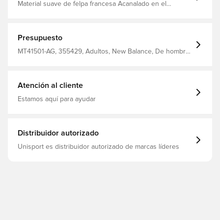
Material suave de felpa francesa Acanalado en el
dobladillo y los puños Cordones para ajustar la capucha
Gráfico grande impreso en el centro de la parte
delantera Bolsillo tipo canguro Mangas largas 60%
algodón 40% poliéster reciclado
Presupuesto
MT41501-AG, 355429, Adultos, New Balance, De hombre,
Sudaderas con capucha, Mangas largas, Grey
Atención al cliente
Estamos aquí para ayudar
Distribuidor autorizado
Unisport es distribuidor autorizado de marcas líderes