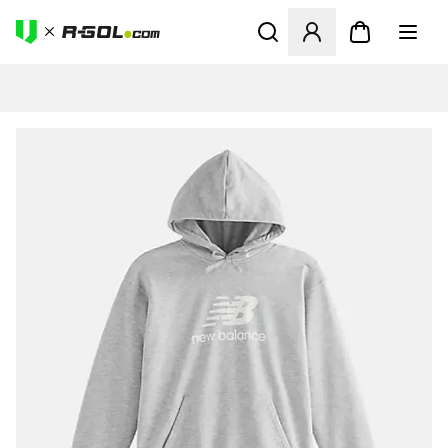
Abre un modal para iniciar 