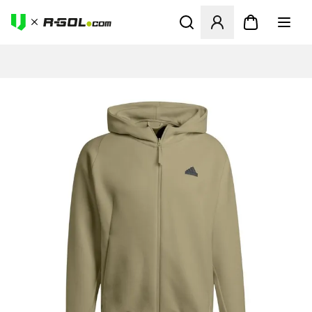
Abre un modal para iniciar 