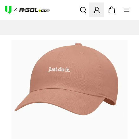
Abre un modal para iniciar 