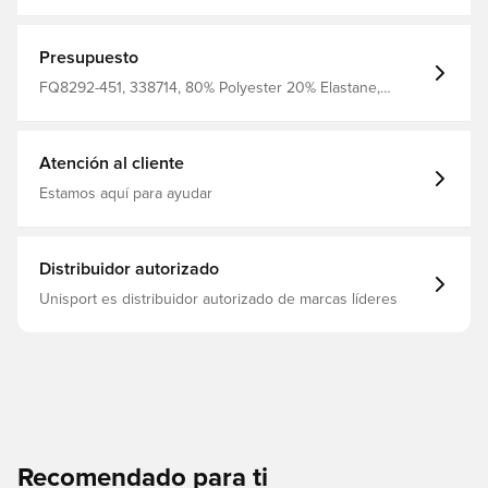
punto Peak con forma erguida. El logotipo metálico con
estampado añade un acabado elegante a este sombrero
cálido y suave El material de punto se siente suave y
cálido El borde plegable le permite personalizar su look
Presupuesto
100% poliéster
FQ8292-451, 338714, 80% Polyester 20% Elastane,
Adultos, Nike, De hombre, Mujeres, Sombreros, Azul
Atención al cliente
Estamos aquí para ayudar
Distribuidor autorizado
Unisport es distribuidor autorizado de marcas líderes
Recomendado para ti