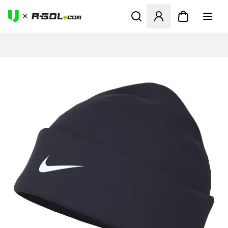
Abre un modal para iniciar 