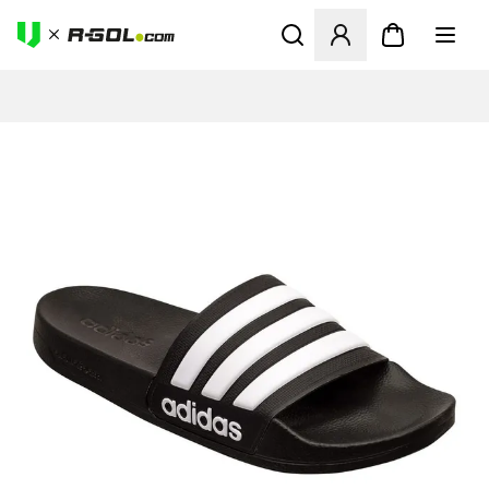
Abre un modal para iniciar 