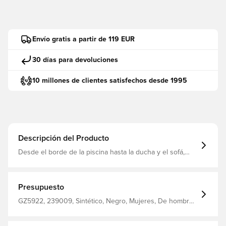
Envío gratis a partir de 119 EUR
30 días para devoluciones
10 millones de clientes satisfechos desde 1995
Descripción del Producto
Desde el borde de la piscina hasta la ducha y el sofá,
detta reglage är designat för dagar då du återhämtar dig
till fullo från dina hårda dagar på jobbet. Dess slip-on
konstruktion säkerställer en åtsittande passform som är
lätt at å och av. Dess lätta dämpning ger dig varaktig
Presupuesto
comfort hela dagen lång. Adidas logotyp och 3 ränder
kompletterar den ikoniska Adilette stilen. Pase estándar.
GZ5922, 239009, Sintético, Negro, Mujeres, De hombre,
Diseño sin cordones. Ovandel es material sintético.
Adultos, Sandalias, adidas
Carpeta de texto. Cama de pies ergonómica. Melansula
de espuma nubosa. Itérsula sintética.