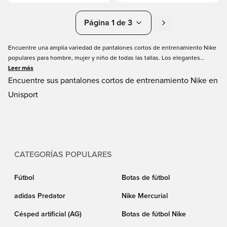
Página 1 de 3
Encuentre una amplia variedad de pantalones cortos de entrenamiento Nike
populares para hombre, mujer y niño de todas las tallas. Los elegantes
pantalones cortos de entrenamiento Nike se pueden utilizar en muchas
Leer más
ocasiones, tanto para hacer deporte como para el día a día. Tenemos
Encuentre sus pantalones cortos de entrenamiento Nike en
modelos populares, como pantalones cortos Nike Academy, que puede
Unisport
comprar en diferentes combinaciones de colores. Pida sus nuevos
pantalones cortos de entrenamiento Nike por Internet en Unisport con
entrega rápida.
CATEGORÍAS POPULARES
Fútbol
Botas de fútbol
adidas Predator
Nike Mercurial
Césped artificial (AG)
Botas de fútbol Nike