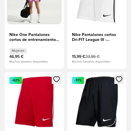
Nike One Pantalones
Nike Pantalones cortos
cortos de entrenamiento
Dri-FIT League III -
Dri-FIT High Waisted 3''
Blanco/Negro
2IN1 - Rosa/Blanco
Mujeres
Mujeres
46,95 €
15,99 €
23,95 €
Muchos tamaños disponibles
Muchos tamaños disponibles
Abre un modal para iniciar sesión o registrarse como miembr
Abre un modal para iniciar se
-42%
-31%