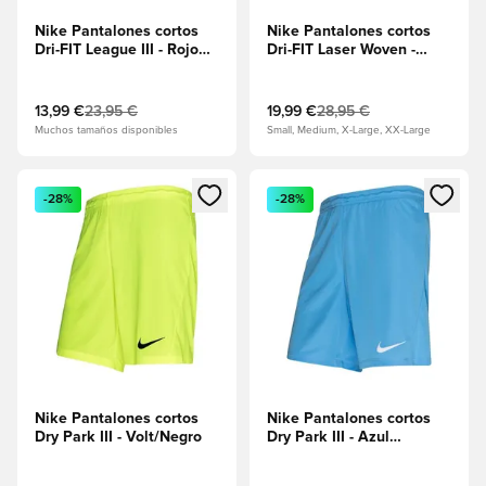
Nike Pantalones cortos
Nike Pantalones cortos
Dri-FIT League III - Rojo
Dri-FIT Laser Woven -
universitario/Blanco
Negro/Blanco
13,99 €
23,95 €
19,99 €
28,95 €
Muchos tamaños disponibles
Small, Medium, X-Large, XX-Large
Abre un modal para iniciar sesión o registrarse como miembr
Abre un modal para iniciar se
-28%
-28%
Nike Pantalones cortos
Nike Pantalones cortos
Dry Park III - Volt/Negro
Dry Park III - Azul
universitario/Blanco