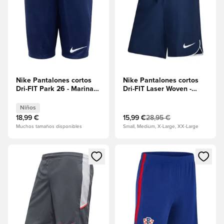
Nike Pantalones cortos
Nike Pantalones cortos
Dri-FIT Park 26 - Marina
Dri-FIT Laser Woven -
de Medianoche/Blanco
Marina de
Niños
Medianoche/Blanco
Niños
18,99 €
15,99 €
28,95 €
Muchos tamaños disponibles
Small, Medium, X-Large, XX-Large
Abre un modal para iniciar sesión o registrarse como miembr
Abre un modal para iniciar se