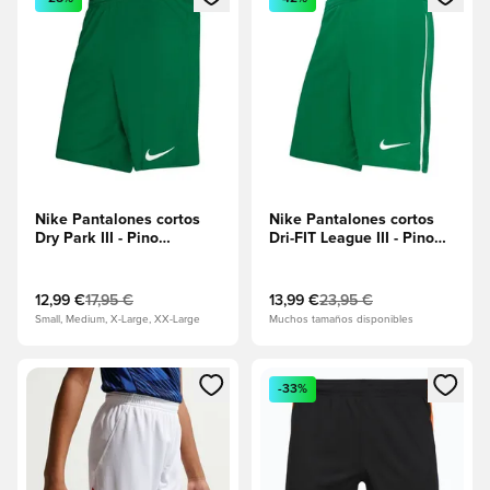
Nike Pantalones cortos
Nike Pantalones cortos
Dry Park III - Pino
Dri-FIT League III - Pino
verde/Blanco
verde/Blanco
12,99 €
17,95 €
13,99 €
23,95 €
Small, Medium, X-Large, XX-Large
Muchos tamaños disponibles
Abre un modal para iniciar sesión o registrarse como miembr
Abre un modal para iniciar se
-33%