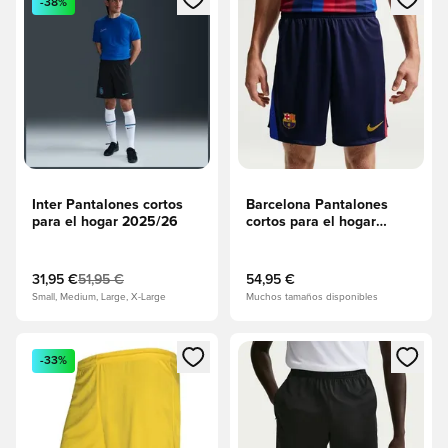
-38%
Inter Pantalones cortos
Barcelona Pantalones
para el hogar 2025/26
cortos para el hogar
2026/27
31,95 €
51,95 €
54,95 €
Small, Medium, Large, X-Large
Muchos tamaños disponibles
Abre un modal para iniciar sesión o registrarse como miembr
Abre un modal para iniciar se
-33%