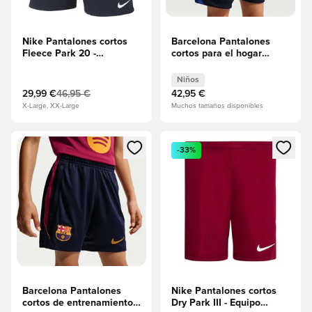
Nike Pantalones cortos
Barcelona Pantalones
Fleece Park 20 -
cortos para el hogar
Obsidiana/Blanco
2026/27 Niños
Niños
29,99 €
46,95 €
42,95 €
X-Large, XX-Large
Muchos tamaños disponibles
Abre un modal para iniciar sesión o registrarse como miembr
Abre un modal para iniciar se
-33%
Barcelona Pantalones
Nike Pantalones cortos
cortos de entrenamiento
Dry Park III - Equipo