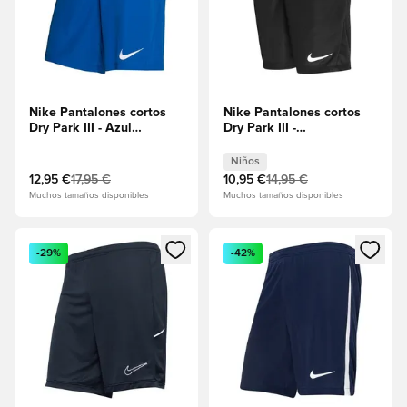
Nike Pantalones cortos
Nike Pantalones cortos
Dry Park III - Azul
Dry Park III -
real/Blanco
Negro/Blanco Niños
Niños
12,95 €
17,95 €
10,95 €
14,95 €
Muchos tamaños disponibles
Muchos tamaños disponibles
Abre un modal para iniciar sesión o registrarse como miembr
Abre un modal para iniciar se
-29%
-42%