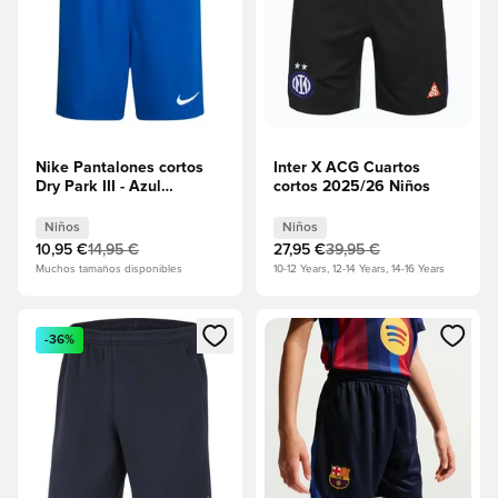
Nike Pantalones cortos
Inter X ACG Cuartos
Dry Park III - Azul
cortos 2025/26 Niños
real/Blanco Niños
Niños
Niños
10,95 €
14,95 €
27,95 €
39,95 €
Muchos tamaños disponibles
10-12 Years, 12-14 Years, 14-16 Years
Abre un modal para iniciar sesión o registrarse como miembr
Abre un modal para iniciar se
-36%