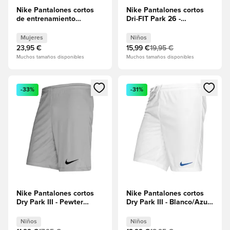
Nike Pantalones cortos
Nike Pantalones cortos
de entrenamiento
Dri-FIT Park 26 -
Academy 25 Dri-FIT -
Negro/Blanco Niños
Negro/Blanco Mujeres
Mujeres
Niños
23,95 €
15,99 €
19,95 €
Muchos tamaños disponibles
Muchos tamaños disponibles
Abre un modal para iniciar sesión o registrarse como miembr
Abre un modal para iniciar se
-33%
-31%
Nike Pantalones cortos
Nike Pantalones cortos
Dry Park III - Pewter
Dry Park III - Blanco/Azul
Grey/Negro Niños
real Niños
Niños
Niños