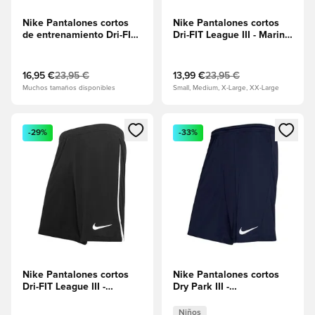
Nike Pantalones cortos
Nike Pantalones cortos
de entrenamiento Dri-FIT
Dri-FIT League III - Marina
Academy 25 -
de Medianoche/Blanco
Negro/Blanco
16,95 €
23,95 €
13,99 €
23,95 €
Muchos tamaños disponibles
Small, Medium, X-Large, XX-Large
Abre un modal para iniciar sesión o registrarse como miembr
Abre un modal para iniciar se
-29%
-33%
Nike Pantalones cortos
Nike Pantalones cortos
Dri-FIT League III -
Dry Park III -
Negro/Blanco
Marina/Blanco Niños
Niños