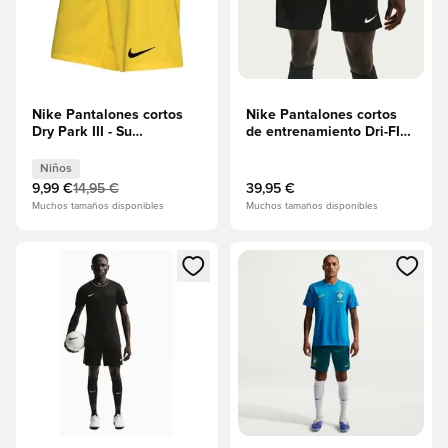
Nike Pantalones cortos
Nike Pantalones cortos
Dry Park III - Su
de entrenamiento Dri-FIT
amarillo/Negro Niños
Strike KZ - Negro/Blanco
Niños
9,99 €
14,95 €
39,95 €
Muchos tamaños disponibles
Muchos tamaños disponibles
Abre un modal para iniciar sesión o registrarse como miembr
Abre un modal para iniciar se