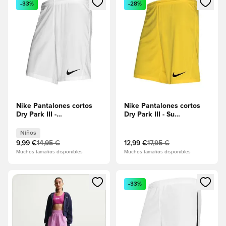
-33%
-28%
Nike Pantalones cortos
Nike Pantalones cortos
Dry Park III -
Dry Park III - Su
Blanco/Negro Niños
amarillo/Negro
Niños
9,99 €
14,95 €
12,99 €
17,95 €
Muchos tamaños disponibles
Muchos tamaños disponibles
Abre un modal para iniciar sesión o registrarse como miembr
Abre un modal para iniciar se
-33%