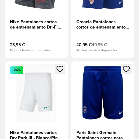
Nike Pantalones cortos
Croacia Pantalones
de entrenamiento Dri-FIT
cortos de entrenamiento
Academy 25 - Gris
Dri-FIT Strike - Azul real
ahumado/Blanco/Ponche
profundo/Sport Red
caliente
23,95 €
40,95 €
49,95 €
Muchos tamaños disponibles
Muchos tamaños disponibles
Abre un modal para iniciar sesión o registrarse como miembr
Abre un modal para iniciar se
-26%
Nike Pantalones cortos
Paris Saint Germain
Dry Park III - Blanco/Pino
Pantalones cortos para el