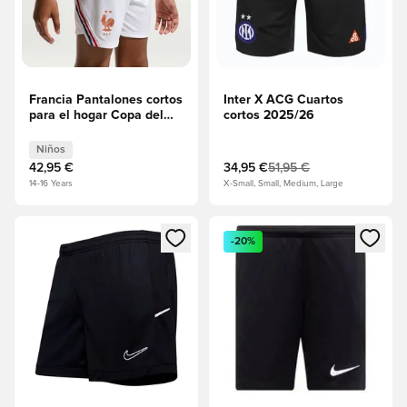
Francia Pantalones cortos
Inter X ACG Cuartos
para el hogar Copa del
cortos 2025/26
Mundo 2026 Niños
Niños
42,95 €
34,95 €
51,95 €
14-16 Years
X-Small, Small, Medium, Large
Abre un modal para iniciar sesión o registrarse como miembr
Abre un modal para iniciar se
-20%