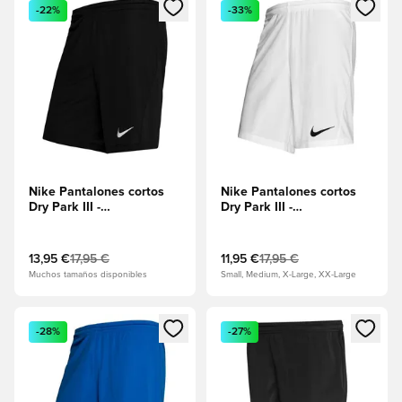
Abre un modal para iniciar sesión o registrarse como miembr
Abre un modal para iniciar se
-22%
-33%
Nike Pantalones cortos
Nike Pantalones cortos
Dry Park III -
Dry Park III -
Negro/Blanco
Blanco/Negro
13,95 €
17,95 €
11,95 €
17,95 €
Muchos tamaños disponibles
Small, Medium, X-Large, XX-Large
Abre un modal para iniciar sesión o registrarse como miembr
Abre un modal para iniciar se
-28%
-27%