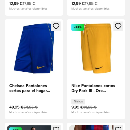
12,99 €
17,95 €
12,99 €
17,95 €
Muchos tamaños disponibles
Muchos tamaños disponibles
Abre un modal para iniciar sesión o registrarse como miembr
Abre un modal para iniciar se
-33%
Chelsea Pantalones
Nike Pantalones cortos
cortos para el hogar
Dry Park III - Oro
2026/27
universitario/Negro Niños
Niños
49,95 €
54,95 €
9,99 €
14,95 €
Muchos tamaños disponibles
Muchos tamaños disponibles
Abre un modal para iniciar sesión o registrarse como miembr
Abre un modal para iniciar se