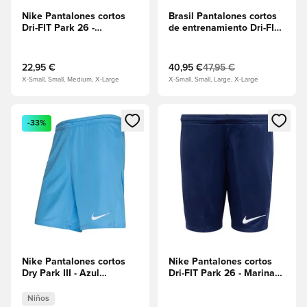
Nike Pantalones cortos
Brasil Pantalones cortos
Dri-FIT Park 26 -
de entrenamiento Dri-FIT
Negro/Blanco
Strike Copa del Mundo
2026 - Geode Teal/Light
Menta/Midwest Gold
22,95 €
40,95 €
47,95 €
X-Small, Small, Medium, X-Large
X-Small, Small, Large, X-Large
Abre un modal para iniciar sesión o registrarse como miembr
Abre un modal para iniciar se
-33%
Nike Pantalones cortos
Nike Pantalones cortos
Dry Park III - Azul
Dri-FIT Park 26 - Marina
universitario/Blanco
de Medianoche/Blanco
Niños
Niños