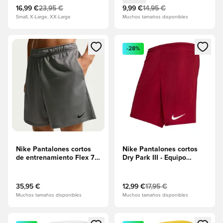
16,99 €
23,95 €
9,99 €
14,95 €
Small, X-Large, XX-Large
Muchos tamaños disponibles
Abre un modal para iniciar sesión o registrarse como miembr
Abre un modal para iniciar se
-28%
Nike Pantalones cortos
Nike Pantalones cortos
de entrenamiento Flex 7"
Dry Park III - Equipo
- Gris ahumado/Negro
rojo/Blanco
35,95 €
12,99 €
17,95 €
Muchos tamaños disponibles
Muchos tamaños disponibles
Abre un modal para iniciar sesión o registrarse como miembr
Abre un modal para iniciar se