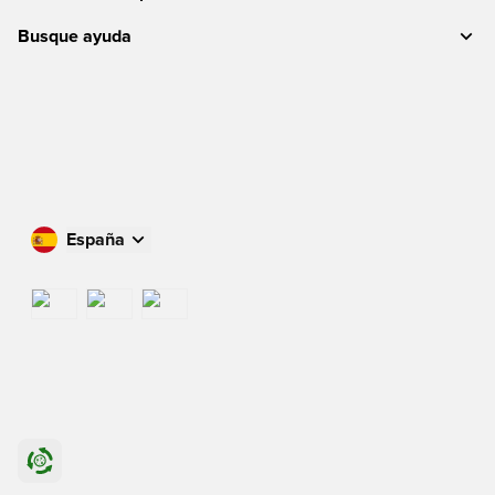
Busque ayuda
España
Compra en tu país
International
US