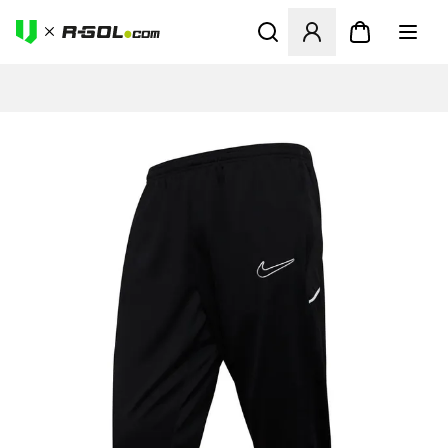
Abre un modal para iniciar 