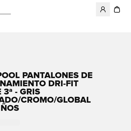
Abre un modal pa
POOL PANTALONES DE
NAMIENTO DRI-FIT
 3ª - GRIS
ADO/CROMO/GLOBAL
IÑOS