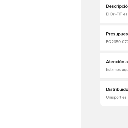
Descripció
El Dri-FIT e
que absorbe
y concentra
laterales, q
fácil y segu
Presupues
que le da to
los tobillos,
FQ2650-070,
aju
Mujeres, Pan
Polyester 9
Atención al
Estamos aqu
Distribuid
Unisport es 