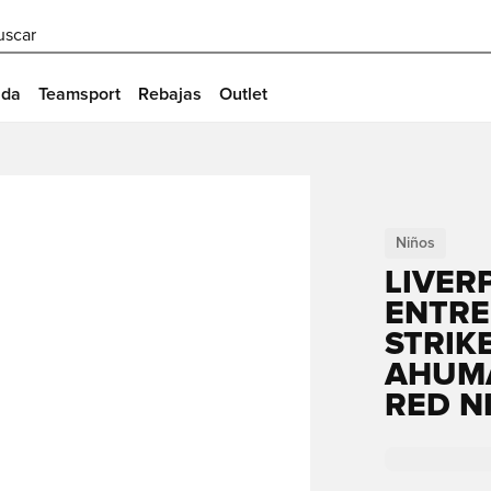
uscar
ida
Teamsport
Rebajas
Outlet
Niños
LIVER
ENTRE
STRIKE
AHUM
RED N