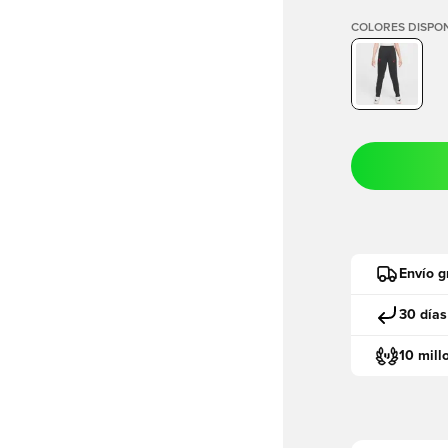
COLORES DISPON
Envío g
30 días
10 mill