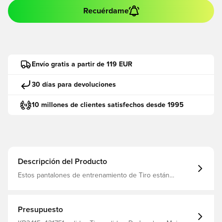
Recuérdame
Envío gratis a partir de 119 EUR
30 días para devoluciones
10 millones de clientes satisfechos desde 1995
Descripción del Producto
Estos pantalones de entrenamiento de Tiro están
diseñados para cualquiera que espere rendimiento y
estilo en el campo. El cordón proporciona un ajuste
seguro, mientras que el elemento de diseño estampado
añade un toque de estilo La tecnología Formotion de
Presupuesto
adidas está integrada para fomentar, no restringir, su