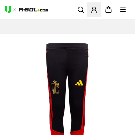
Abre un modal para iniciar 