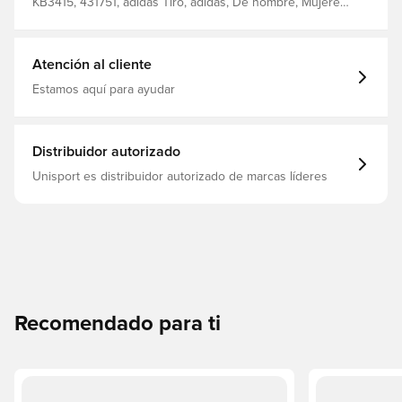
movimiento y que pueda centrarse en su juego Corte
KB3415, 431751, adidas Tiro, adidas, De hombre, Mujeres,
ajustado 100% poliéster reciclado
Pantalones de entrenamiento, Largo, Negro, World Cup,
Niños
Atención al cliente
Estamos aquí para ayudar
Distribuidor autorizado
Unisport es distribuidor autorizado de marcas líderes
Recomendado para ti