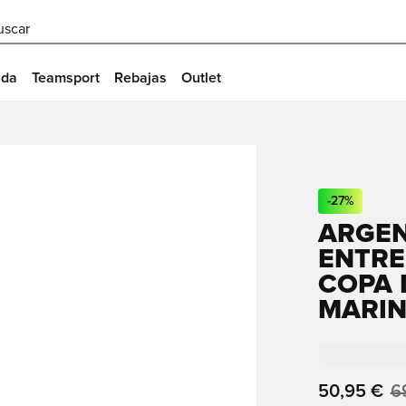
uscar
ida
Teamsport
Rebajas
Outlet
-
27
%
ARGEN
ENTRE
COPA 
MARI
50,95 €
6