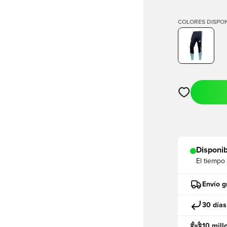
COLORES DISPON
Abre un modal
Disponib
El tiempo
Envío g
30 días
10 mill