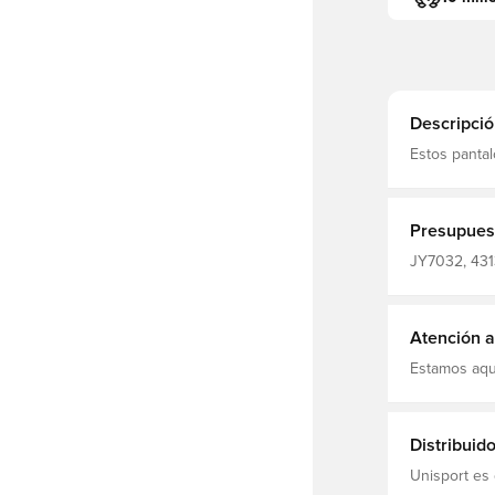
Descripció
Estos panta
quienes exig
cordón ofre
diseño esta
Formotion se
Presupues
restringirlo
ajus
JY7032, 4313
Pantalones 
Atención al
Estamos aqu
Distribuid
Unisport es 