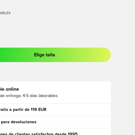
IBLES
Elige talla
 para iniciar sesión o registrarse como miembro
le online
 de entrega:
4-5 días laborables
ratis a partir de 119 EUR
 para devoluciones
ones de clientes satisfechos desde 1995