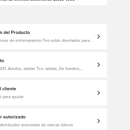
n del Producto
lones de entrenamiento Tiro están diseñados para
en rendimiento y estilo en el campo El cierre con
ce un ajuste seguro, mientras que el elemento de
mpado añade un toque de estilo La tecnología adidas
 incorpora para liberar sus movimientos, no para
to
s, lo que le permite centrarse en el juego Corte
tado 100% poliéster reciclado
31, Adultos, adidas Tiro, adidas, De hombre,
de entrenamiento, Largo, World Cup, Azul
 cliente
í para ayudar
or autorizado
distribuidor autorizado de marcas líderes