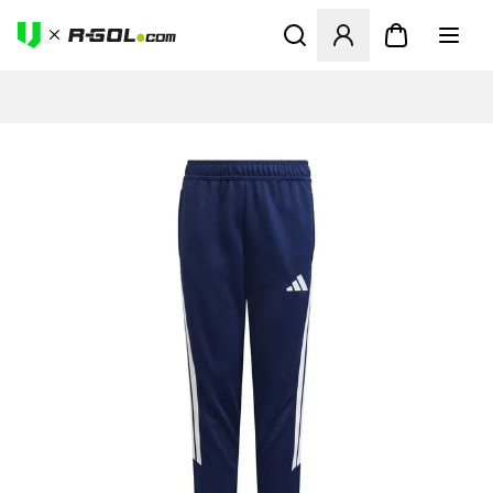
Abre un modal para iniciar 