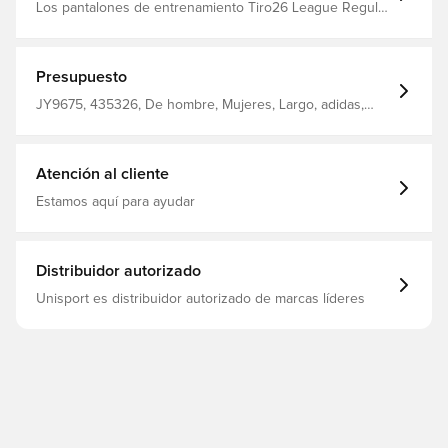
Los pantalones de entrenamiento Tiro26 League Regular
están diseñados para personas que aman y respiran el
fútbol. Centrados en el rendimiento y el estilo, ofrecen
un aspecto elegante y moderno que encarna la
velocidad y el movimiento. Bolsillos laterales con cierre
Presupuesto
Cremallera en las piernas Cordón Corte normal 100%
poliéster reciclado
JY9675, 435326, De hombre, Mujeres, Largo, adidas,
Pantalones de entrenamiento, adidas Tiro, Azul, Niños,
Sin calcetín
Atención al cliente
Estamos aquí para ayudar
Distribuidor autorizado
Unisport es distribuidor autorizado de marcas líderes