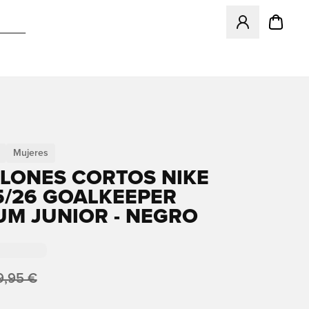
Abre un modal pa
Mujeres
LONES CORTOS NIKE
5/26 GOALKEEPER
UM JUNIOR - NEGRO
9,95 €