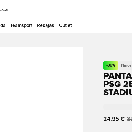
uscar
ida
Teamsport
Rebajas
Outlet
-
38
%
Niños
PANTA
PSG 2
STADI
24,95 €
3