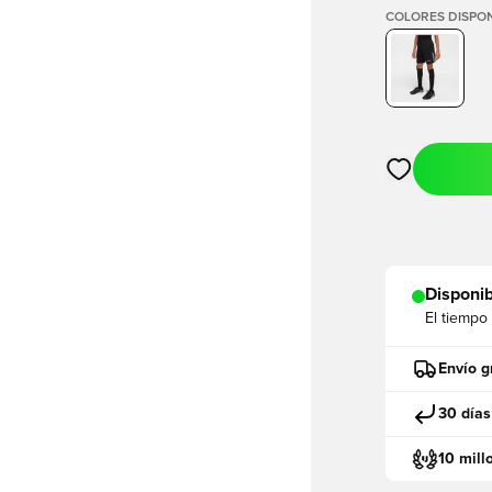
COLORES DISPON
Abre un modal
Disponib
El tiempo
Envío g
30 días
10 mill