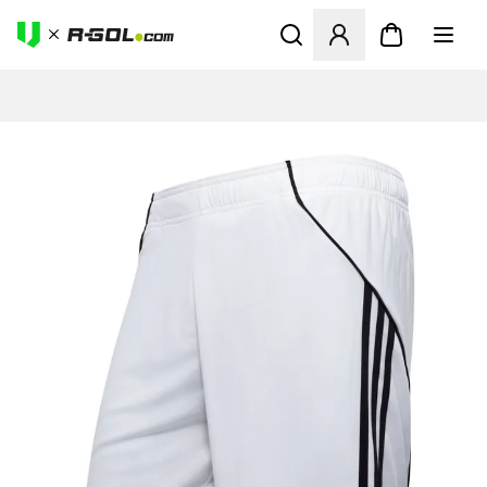
Abre un modal para iniciar 