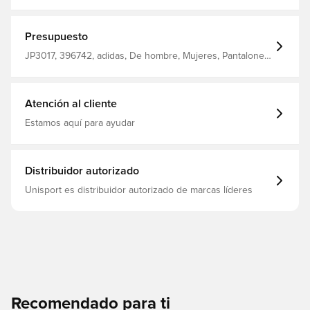
humedad del cuerpo y lo deja cómodo, seco y fresco El
mismo diseño que usan los jugadores Corte normal
Hecho de 100% poliéster.
Presupuesto
JP3017, 396742, adidas, De hombre, Mujeres, Pantalones
cortos de fútbol, Kits para el hogar, Corto, Niños,
2025/26, Blanco
Atención al cliente
Estamos aquí para ayudar
Distribuidor autorizado
Unisport es distribuidor autorizado de marcas líderes
Recomendado para ti