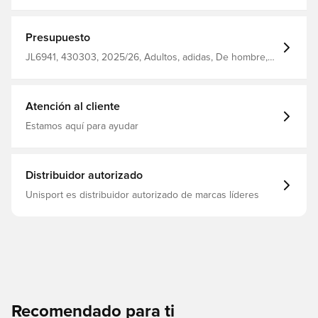
humedad del cuerpo y garantiza una sensación cómoda,
seca y fresca El mismo diseño que utilizan los jugadores
Corte normal Hecho de 100% poliéster
Presupuesto
JL6941, 430303, 2025/26, Adultos, adidas, De hombre,
Pantalones cortos de fútbol, Kits para el hogar, Corto,
Blanco
Atención al cliente
Estamos aquí para ayudar
Distribuidor autorizado
Unisport es distribuidor autorizado de marcas líderes
Recomendado para ti