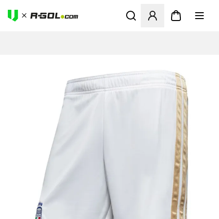
Abre un modal para iniciar 