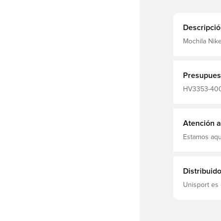
Descripció
Mochila Nik
Talla: OneSize Fabricante: Nike Equipo: FC Barcelon
Liga Datos de
West Slaught
Presupues
HV3353-400,
Atención al
Estamos aqu
Distribuid
Unisport es 