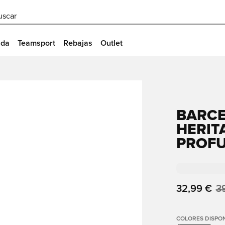
uscar
ida
Teamsport
Rebajas
Outlet
BARCE
HERIT
PROF
32,99 €
3
COLORES DISPON