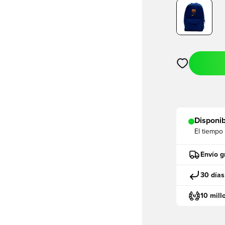
Abre un modal
Disponib
El tiempo
Envío g
30 días
10 mill