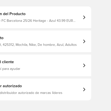
n del Producto
e FC Barcelona 25/26 Heritage - Azul 43.99 EUR
a Liga: La
l fabricante: Global Distributor of Nike, Inc. 5701
er Lane, Bldg A130 Austin TX 78749, US Tel.1-888-
588-8834, info@athleteps.com filter_colors: Azul
to
 425312, Mochila, Nike, De hombre, Azul, Adultos
 cliente
í para ayudar
or autorizado
distribuidor autorizado de marcas líderes