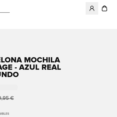
Abre un modal pa
LONA MOCHILA
AGE - AZUL REAL
UNDO
9,95 €
IBLES