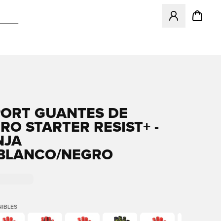
Abre un modal pa
ORT GUANTES DE
RO STARTER RESIST+ -
NJA
BLANCO/NEGRO
IBLES