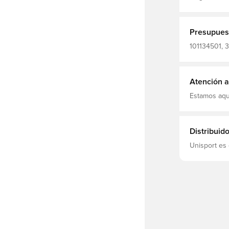
artificial y 
la abrasión 
vendaje com
normal
Presupues
101134501, 3
Guantes de 
Atención al
Estamos aqu
Distribuid
Unisport es 