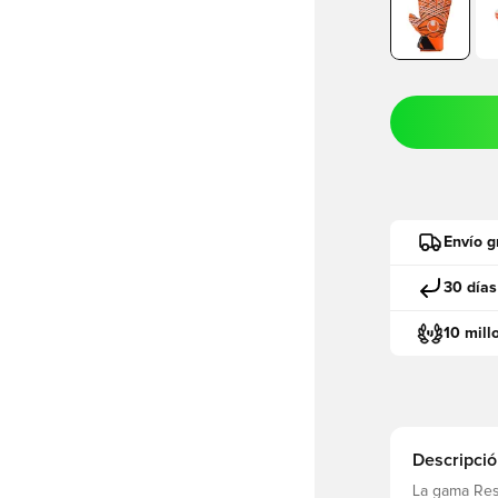
Envío g
30 días
10 mill
Descripció
La gama Res