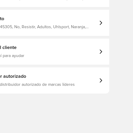
suelos duros Látex Starter Resist exclusivo resistente a
Material textil transpirable y cómodo Correa integral y
pleto para una buena fijación de la muñeca Corte
to
45305, No, Resistir, Adultos, Uhlsport, Naranja,
portero, Básico, Regular Cut, De hombre
 cliente
í para ayudar
or autorizado
distribuidor autorizado de marcas líderes