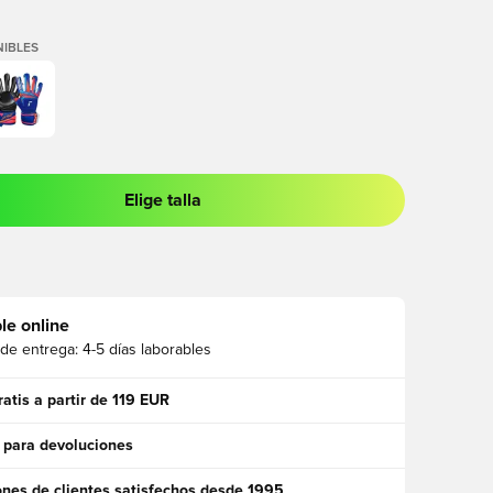
IBLES
Elige talla
 para iniciar sesión o registrarse como miembro
le online
 de entrega:
4-5 días laborables
ratis a partir de 119 EUR
 para devoluciones
ones de clientes satisfechos desde 1995