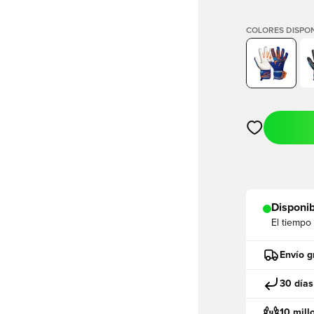
COLORES DISPON
Abre un modal
Disponib
El tiempo
Envío g
30 días
10 mill