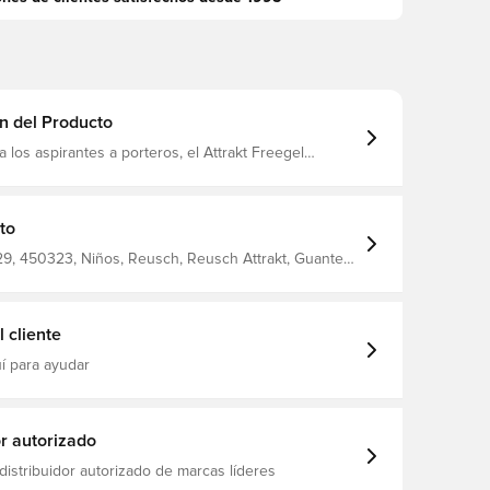
n del Producto
a los aspirantes a porteros, el Attrakt Freegel
ior cuenta con un ajustado corte negativo Evolution
sación ajustada y un gran control El nuevo látex
 Advance garantiza un agarre sólido y una
fiable, mientras que el revés Freegel ofrece
to
 y comodidad Con una mayor transpirabilidad a través
AirVent, este guante está preparado para cualquier
9, 450323, Niños, Reusch, Reusch Attrakt, Guantes
ento y partido Cómo alargar la vida útil del
Mejor, Naranja, Azul, No, Evolution Negative Cut, De
ortero Reusch
 cliente
í para ayudar
or autorizado
distribuidor autorizado de marcas líderes