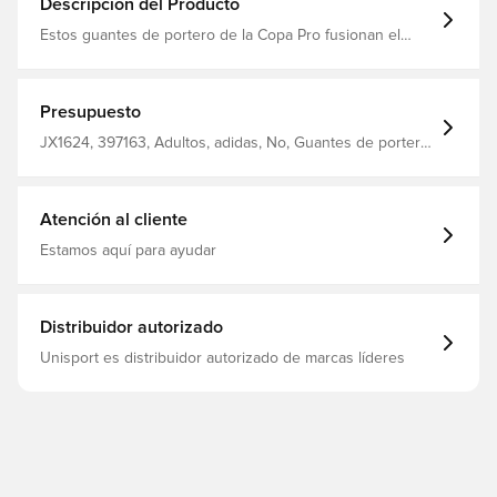
Descripción del Producto
Estos guantes de portero de la Copa Pro fusionan el
estilo clásico del fútbol con un rendimiento innovador
con un diseño que celebra el 30 aniversario de un
icónico guante adidas Látex URG 2.0 Revés de malla y
látex Pulsera elástica Empuñadura El corte negativo
Presupuesto
proporciona un ajuste ceñido y ceñido
JX1624, 397163, Adultos, adidas, No, Guantes de portero,
El mejor, De hombre, Recorte negativo, Copa Pro, Negro,
Naranja, Púrpura
Atención al cliente
Estamos aquí para ayudar
Distribuidor autorizado
Unisport es distribuidor autorizado de marcas líderes