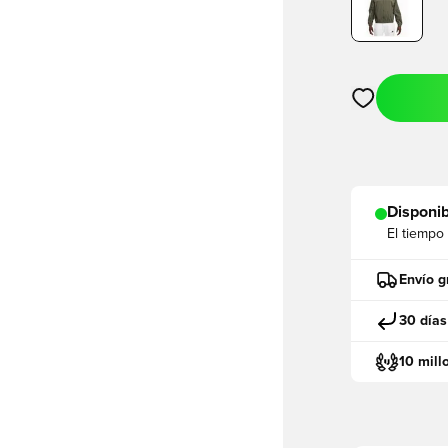
Abre un modal
Disponib
El tiempo
Envío g
30 días
10 mill