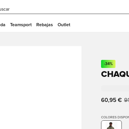
uscar
ida
Teamsport
Rebajas
Outlet
-
34
%
CHAQU
60,95 €
9
COLORES DISPON