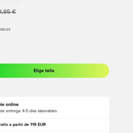
9,95 €
IBLES
Elige talla
 para iniciar sesión o registrarse como miembro
le online
 de entrega:
4-5 días laborables
ratis a partir de 119 EUR