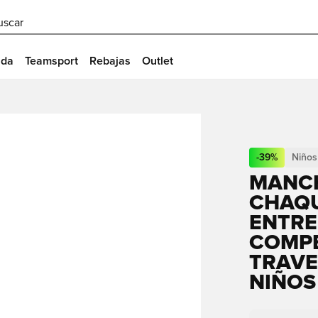
uscar
ida
Teamsport
Rebajas
Outlet
-
39
%
Niños
MANCH
CHAQU
ENTRE
COMPE
TRAVE
NIÑOS