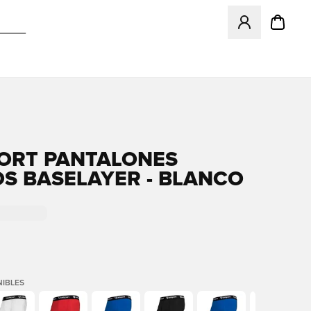
Abre un modal pa
ORT PANTALONES
S BASELAYER - BLANCO
IBLES