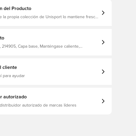
n del Producto
 la propia colección de Unisport lo mantiene fresco
 ajustado para una distracción mínima cordón de
 de un 88% poliéster y un 12%
to
 214905, Capa base, Manténgase caliente,
seco, Unisport, De hombre, Blanco, Corto, Adultos
 cliente
í para ayudar
or autorizado
distribuidor autorizado de marcas líderes