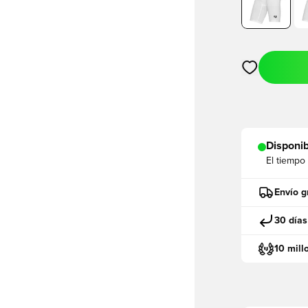
Abre un modal
Disponib
El tiempo
Envío g
30 días
10 mill