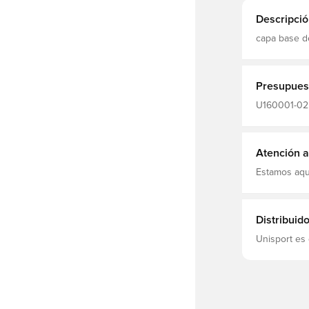
Descripció
capa base de
y seco corte
cintura ancho y elástico Hecho
elastano
Presupues
U160001-02,
Manténgase 
Atención al
Estamos aqu
Distribuid
Unisport es 