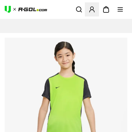
Abre un modal para iniciar 