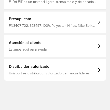
El Dri-FIT es un material ligero, transpirable y de secado
rápido que absorbe la humedad del cuerpo y lo mantiene
seco, cómodo y concentrado en todo momento Tejido a
máquina para que el material se sienta suave y fuerte
Hecho de 100% poliéster
Presupuesto
FN8407-702, 373497, 100% Polyester, Niños, Nike Strike,
Nike, Mujeres, De hombre, Camisetas, Mangas cortas,
Nike Mad Voltage, Amarillo
Atención al cliente
Estamos aquí para ayudar
Distribuidor autorizado
Unisport es distribuidor autorizado de marcas líderes