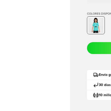
COLORES DISPON
Envío g
30 días
10 mill