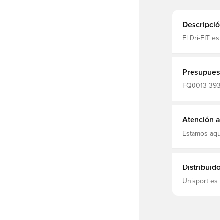
Descripció
El Dri-FIT e
que absorbe
y concentra
Presupues
FQ0013-393,
Mangas cort
Atención al
Estamos aqu
Distribuid
Unisport es 