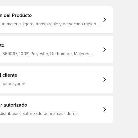
n del Producto
s un material ligero, transpirable y de secado rápido
 la humedad del cuerpo y lo mantiene seco, cómodo
do en todo momento El mismo diseño con el que los
jugadores se calientan Corte normal Hecho de 100% poliéster.
to
 369067, 100% Polyester, De hombre, Mujeres,
as, Camisetas, Nike, Nike Academy, Niños, Turquesa
 cliente
í para ayudar
or autorizado
distribuidor autorizado de marcas líderes