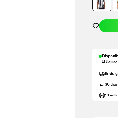
Abre un modal
Disponib
El tiempo
Envío g
30 días
10 mill