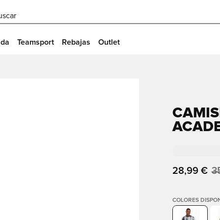
uscar
ida
Teamsport
Rebajas
Outlet
CAMISE
ACAD
28,99 €
3
COLORES DISPON