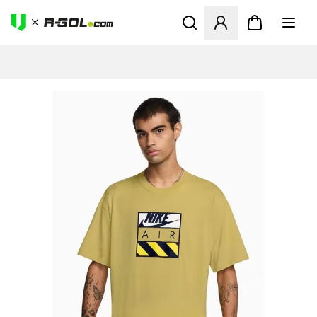
Abre un modal para iniciar 