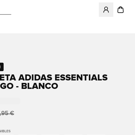
Abre un modal pa
t
ETA ADIDAS ESSENTIALS
OGO - BLANCO
,95 €
IBLES