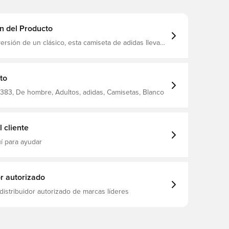
n del Producto
rsión de un clásico, esta camiseta de adidas lleva
tipo de 3 barras en el pecho. Hecho para
al día con lo que sea que haga, está confeccionado
e tejido de punto único que se siente muy bien en
 la piel desde el momento en que se lo pone. Esta
to
 185 cm y lleva una talla 50. Su pecho mide 90 cm y
72 cm. Corte normal Cuello redondo 100% algodón
383, De hombre, Adultos, adidas, Camisetas, Blanco
 cliente
í para ayudar
or autorizado
distribuidor autorizado de marcas líderes