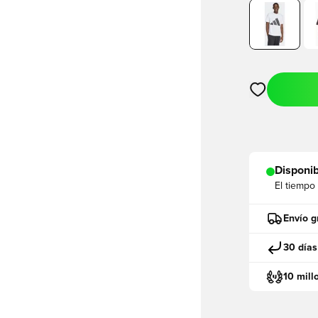
Abre un modal
Disponib
El tiempo
Envío g
30 días
10 mill