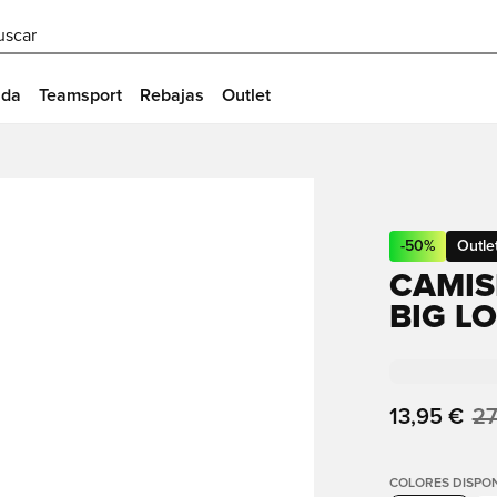
uscar
ida
Teamsport
Rebajas
Outlet
-
50
%
Outle
CAMIS
BIG L
13,95 €
27
COLORES DISPON