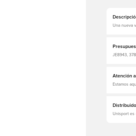
Descripció
Una nueva ve
un gran logo
mantenerse 
con un suav
contacto con
Presupues
modelo mide
su cintura 
JE8943, 378
Atención al
Estamos aqu
Distribuid
Unisport es 