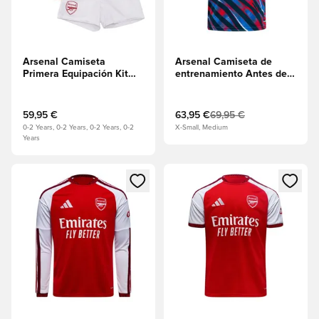
Arsenal Camiseta
Arsenal Camiseta de
Primera Equipación Kit
entrenamiento Antes del
para bebés Niños
partido - Utility
Green/Azul/Rojo
59,95 €
63,95 €
69,95 €
0-2 Years, 0-2 Years, 0-2 Years, 0-2
X-Small, Medium
Years
Abre un modal para iniciar sesión o registrarse como miembr
Abre un modal para iniciar se