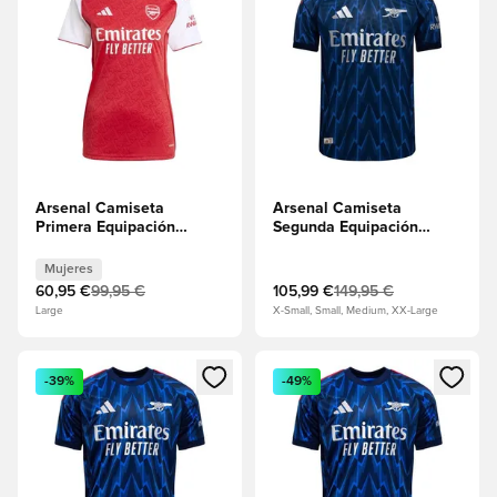
Arsenal Camiseta
Arsenal Camiseta
Primera Equipación
Segunda Equipación
2025/26 Mujeres
2025/26 Authentic
Mujeres
60,95 €
99,95 €
105,99 €
149,95 €
Large
X-Small, Small, Medium, XX-Large
Abre un modal para iniciar sesión o registrarse como miembr
Abre un modal para iniciar se
-39%
-49%