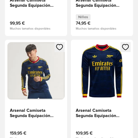
Arsenal Camiseta
Arsenal Camiseta
Segunda Equipación
Segunda Equipación
2026/27
2026/27 Niños
Niños
99,95 €
74,95 €
Muchos tamaños disponibles
Muchos tamaños disponibles
Abre un modal para iniciar sesión o registrarse como miembr
Abre un modal para iniciar se
Arsenal Camiseta
Arsenal Camiseta
Segunda Equipación
Segunda Equipación
2026/27 Authentic
2026/27 Mangas largas
Mangas largas
159,95 €
109,95 €