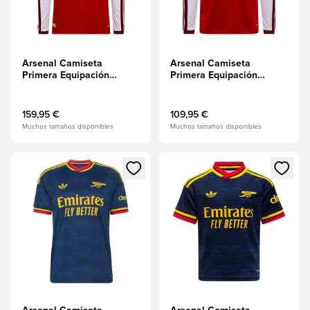
Arsenal Camiseta
Arsenal Camiseta
Primera Equipación
Primera Equipación
2026/27 Authentic
2026/27 Mangas largas
Mangas largas
159,95 €
109,95 €
Muchos tamaños disponibles
Muchos tamaños disponibles
Abre un modal para iniciar sesión o registrarse como miembr
Abre un modal para iniciar se