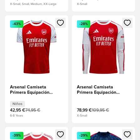
X-Small, Small, Medium, XX-Large
X-Small
Abre un modal para iniciar sesión o registrarse como miembr
Abre un modal para iniciar se
-43%
-28%
Arsenal Camiseta
Arsenal Camiseta
Primera Equipación
Primera Equipación
2025/26 Niños
2025/26 Mangas largas
Niños
42,95 €
74,95 €
78,99 €
109,95 €
6-8 Years
X-Small
Abre un modal para iniciar sesión o registrarse como miembr
Abre un modal para iniciar se
-39%
-29%