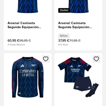
Outlet
Arsenal Camiseta
Arsenal Camiseta
Segunda Equipación
Segunda Equipación
2025/26
2025/26 Niños
Niños
60,95 €
99,95 €
37,95 €
74,95 €
X-Small, Medium
6-8 Years
Abre un modal para iniciar sesión o registrarse como miembr
Abre un modal para iniciar se