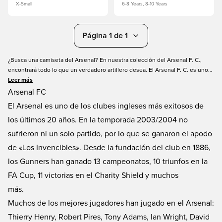
X-Small
6-8 Years, 8-10 Years
Página 1 de 1
¿Busca una camiseta del Arsenal? En nuestra colección del Arsenal F. C.,
encontrará todo lo que un verdadero artillero desea. El Arsenal F. C. es uno
de los mejores equipos de la Premier League inglesa y más conocido por su
Leer más
temporada de «Los Invencibles». Tenemos la equipación más nueva del
Arsenal FC
Arsenal, que incluye la impresión del nombre y el número. Encontrará la
El Arsenal es uno de los clubes ingleses más exitosos de
camiseta de local, visitante y tercera. Puede encontrar todas las tallas para
los últimos 20 años. En la temporada 2003/2004 no
niños y adultos. Para que todo el mundo pueda conseguir la camiseta
perfecta del Arsenal. Pida su próxima equipación del Arsenal en Unisport.
sufrieron ni un solo partido, por lo que se ganaron el apodo
de «Los Invencibles». Desde la fundación del club en 1886,
los Gunners han ganado 13 campeonatos, 10 triunfos en la
FA Cup, 11 victorias en el Charity Shield y muchos
más.
Muchos de los mejores jugadores han jugado en el Arsenal:
Thierry Henry, Robert Pires, Tony Adams, Ian Wright, David