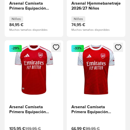
Arsenal Camiseta
Arsenal Hjemmebanetrøje
Primera Equipación
2026/27 Niños
2026/27 Niños Mangas
largas
Niños
Niños
84,95 €
74,95 €
Muchos tamaños disponibles
Muchos tamaños disponibles
Abre un modal para iniciar sesión o registrarse como miembr
Abre un modal para iniciar se
-29%
-33%
Arsenal Camiseta
Arsenal Camiseta
Primera Equipación
Primera Equipación
2025/26 Authentic
2025/26
105,95 €
149,95 €
66,99 €
99,95 €