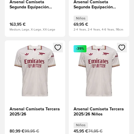
Arsenal Camiseta
Arsenal Camiseta
Segunda Equipación
Segunda Equipación
2025/26 Mangas largas
2025/26 Minikit Niños
Authentic
Niños
163,95 €
69,95 €
Medium, Large, X-Large, XX-Large
2-4 Years, 2-4 Years, 4-6 Years, 116cm
Abre un modal para iniciar sesión o registrarse como miembr
Abre un modal para iniciar se
-39%
Arsenal Camiseta Tercera
Arsenal Camiseta Tercera
2025/26
2025/26 Niños
Niños
80,99 €
99,95 €
45,95 €
74,95 €