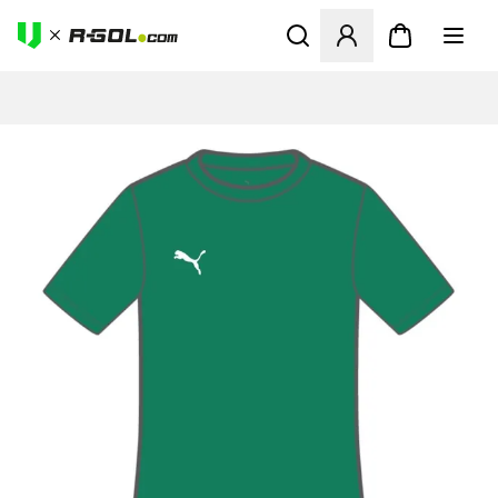
Abre un modal para iniciar 