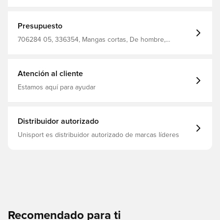
perfecta para quienes valoran la combinación de
funcionalidad, comodidad y diseño moderno Corte
normal 100% poliéster
Presupuesto
706284 05, 336354, Mangas cortas, De hombre,
Mujeres, Niños, PUMA, Camisetas de fútbol, Main Material
1: 100% Polyester Recycled - Interlock - 140.00 G/M² -
Piece Dyed - Chemical- Wicking (Bio-Based) - Drycell
(Fun/001), Verde, Sin calcetín
Atención al cliente
Estamos aquí para ayudar
Distribuidor autorizado
Unisport es distribuidor autorizado de marcas líderes
Recomendado para ti