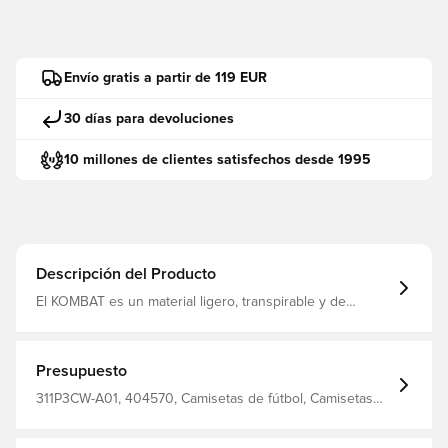
Envío gratis a partir de 119 EUR
30 días para devoluciones
10 millones de clientes satisfechos desde 1995
Descripción del Producto
El KOMBAT es un material ligero, transpirable y de
secado rápido que, combinado con la tecnología
HYDRO-WAY PROTECTION, absorbe la humedad del
cuerpo y lo mantiene seco, cómodo y concentrado El
mismo diseño que usan los jugadores Corte normal
Presupuesto
Hecho de 100% poliéster.
311P3CW-A01, 404570, Camisetas de fútbol, Camisetas
de fans, Kappa, Mangas cortas, 2025/26, De hombre,
Adultos, Blanco, Kits de visitante