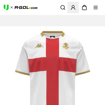
Abre un modal para iniciar 