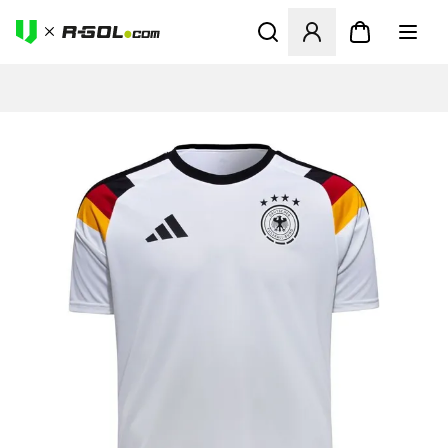
Abre un modal para iniciar 