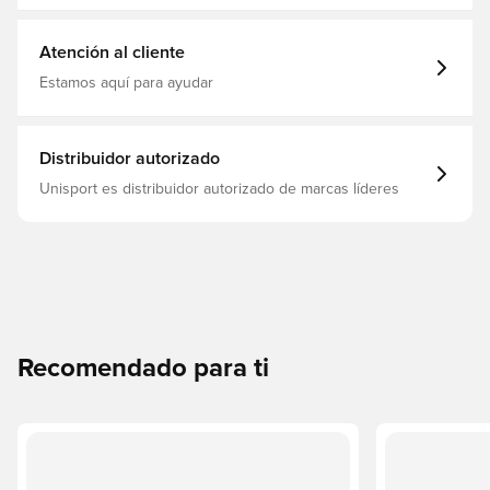
Cuello redondo 95% algodón,! 5% elastano Cuello y
solapas acanalados Insignia vintage bordada del
Liverpool FC
Atención al cliente
Estamos aquí para ayudar
Distribuidor autorizado
Unisport es distribuidor autorizado de marcas líderes
Recomendado para ti