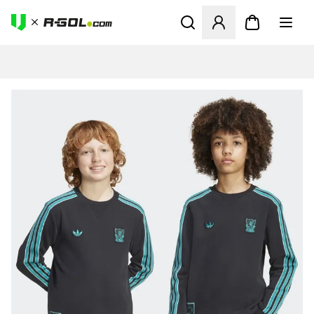
Abre un modal para iniciar 