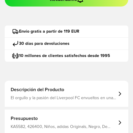
Envío gratis a partir de 119 EUR
30 días para devoluciones
10 millones de clientes satisfechos desde 1995
Descripción del Producto
El orgullo y la pasión del Liverpool FC envueltos en una
mirada del pasado del fútbol. Esta sudadera adidas talla
junior rinde homenaje a la moda de patio que transformó
la cultura de los fans en los 80. La camiseta de cuello
redondo está hecha de suave tela de rizo y se ajusta
Presupuesto
fácilmente tanto a los listones como a la calle. El logotipo
del trébol bordado y la etiqueta del equipo se suman al
KA5582, 426400, Niños, adidas Originals, Negro, De
tipo de estilo vintage que se hace notar. Corte normal
hombre, Mujeres, Sudaderas, Mangas largas