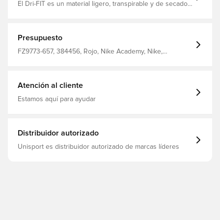
El Dri-FIT es un material ligero, transpirable y de secado
rápido que absorbe la humedad del cuerpo y lo mantiene
seco, cómodo y concentrado en todo momento
Cremallera de un cuarto de longitud para cuello erguido
Hecho de 100% poliéster.
Presupuesto
FZ9773-657, 384456, Rojo, Nike Academy, Nike,
Camisetas de entrenamiento, Mangas largas, Mujeres, De
hombre, Niños, 100% Polyester
Atención al cliente
Estamos aquí para ayudar
Distribuidor autorizado
Unisport es distribuidor autorizado de marcas líderes