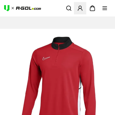
Abre un modal para iniciar 