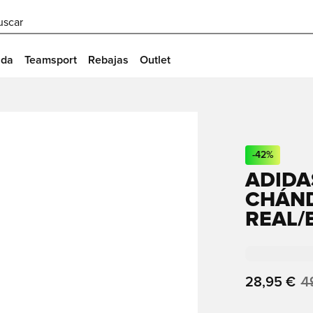
uscar
ida
Teamsport
Rebajas
Outlet
-
42
%
ADIDA
CHÁND
REAL/
28,95 €
4