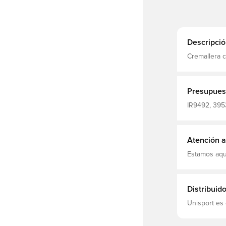
Descripció
Cremallera complet
TRANSPORTE 
ajus
Presupues
IR9492, 3953
Camisetas de
Atención al
Estamos aqu
Distribuid
Unisport es 