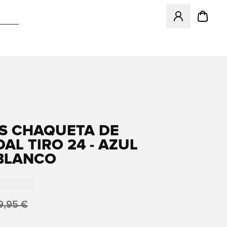
Abre un modal pa
S CHAQUETA DE
AL TIRO 24 - AZUL
BLANCO
9,95 €