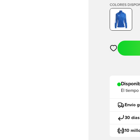
COLORES DISPON
Abre un modal
Disponib
El tiempo
Envío g
30 días
10 mill