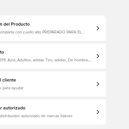
n del Producto
a con cuello alto PREPARADO PARA EL
AÉREO Bolsillos frontales con cierre Corte
tado 100% poliéster reciclado
to
19, Azul, Adultos, adidas Tiro, adidas, De hombre,
 atletismo, Mangas largas
 cliente
í para ayudar
or autorizado
distribuidor autorizado de marcas líderes