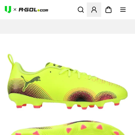
Abre un modal para iniciar 