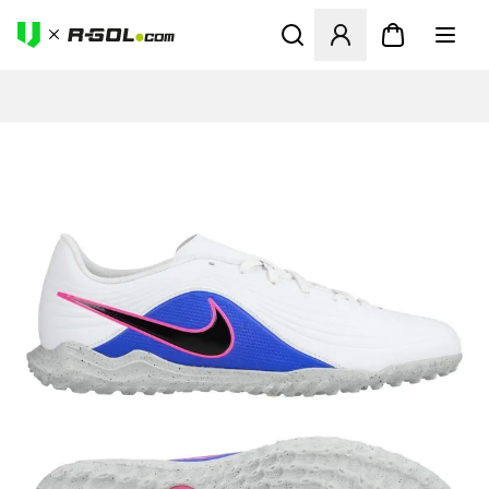
Abre un modal para iniciar 