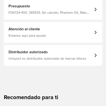
Presupuesto
FD6724-400, 369325, Sin calcetín, Phantom GX, Nike,
Controlar, De hombre, Mujeres, Adultos, Botas de fútbol,
Bueno, Academy, Sintético, Azul, Nike Mad Ambition,
Multi Ground (MG)
Atención al cliente
Estamos aquí para ayudar
Distribuidor autorizado
Unisport es distribuidor autorizado de marcas líderes
Recomendado para ti