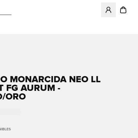
Abre un modal pa
O MONARCIDA NEO LL
T FG AURUM -
O/ORO
IBLES