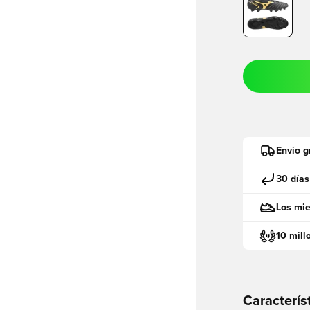
Envío g
30 días
Los mie
10 mill
Caracterís